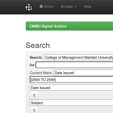
Home
Browse
Help
Skip
navigation
CMMU Digital Archive
Search
Search:
for
Current filters: