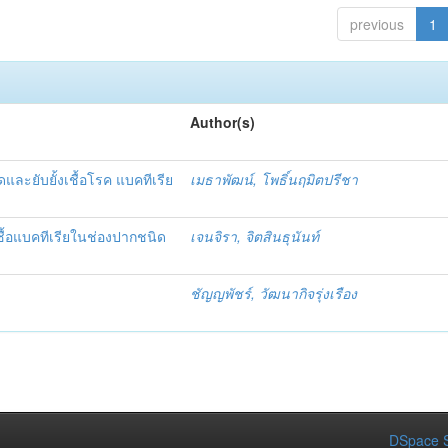
previous
1
Author(s)
ละยับยั้งเชื้อโรค แบคทีเรีย
เมธาพัฒน์, โพธิ์นฤมิตปรีชา
ชื้อแบคทีเรียในช่องปากชนิด
เจนจิรา, จิตสินธุนันท์
ชัญญพัชร์, วัฒนากิจรุ่งเรือง
DSpace S