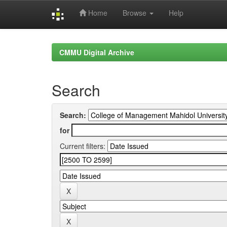
Home
Browse
Help
Skip
navigation
CMMU Digital Archive
Search
Search:
for
Current filters: