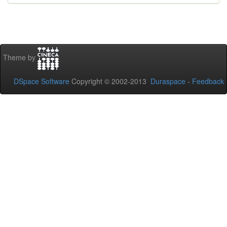
Theme by
DSpace Software
Copyright © 2002-2013
Duraspace
-
Feedback