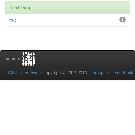
Has File(s)
true
1
Theme by
DSpace Software
Copyright © 2002-2013
Duraspace
-
Feedback