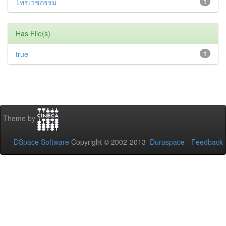
โทรเวชกรรม
1
Has File(s)
true
1
Theme by
DSpace Software
Copyright © 2002-2013
Duraspace
-
Feedback