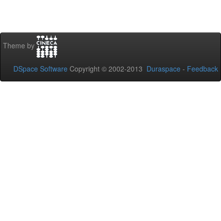
Theme by
DSpace Software
Copyright © 2002-2013
Duraspace
-
Feedback