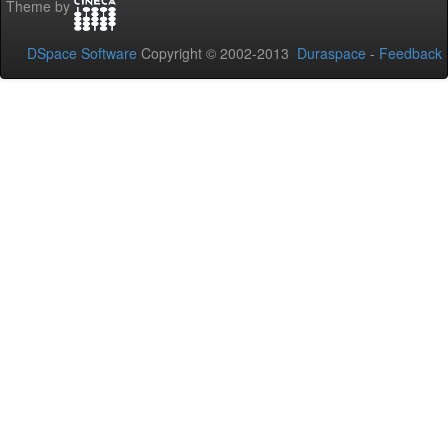
Theme by
DSpace Software
Copyright © 2002-2013
Duraspace
-
Feedback