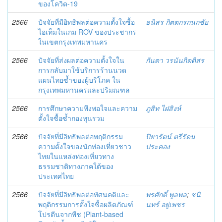
ของโควิด-19
2566
ปัจจัยที่มีอิทธิพลต่อความตั้งใจซื้อ
ธนิสร กิตตกรกนกชัย
ไอเท็มในเกม ROV ของประชากร
ในเขตกรุงเทพมหานคร
2566
ปัจจัยที่ส่งผลต่อความตั้งใจใน
กันตา วรนันกิตติสร
การกลับมาใช้บริการร้านนวด
แผนไทยซ้ำของผู้บริโภค ใน
กรุงเทพมหานครและปริมณฑล
2566
การศึกษาความพึงพอใจและความ
ภูสิท ไฝสิงห์
ตั้งใจซื้อซ้ำกองทุนรวม
2566
ปัจจัยที่มีอิทธิพลต่อพฤติกรรม
ปิยารัตน์ ตรีรัตน
ความตั้งใจของนักท่องเที่ยวชาว
ประคอง
ไทยในแหล่งท่องเที่ยวทาง
ธรรมชาติทางภาคใต้ของ
ประเทศไทย
2566
ปัจจัยที่มีอิทธิพลต่อทัศนคติและ
พรศักดิ์ พูลพล
;
ชนิ
พฤติกรรมการตั้งใจซื้อผลิตภัณฑ์
นทร์ อยู่เพชร
โปรตีนจากพืช (Plant-based