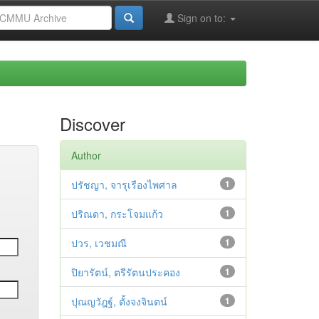
Sign on to:
Discover
Author
ปรัชญา, จารุเรืองไพศาล
1
ปริณดา, กระโจมแก้ว
1
ปวร, เวชมณี
1
ปิยารัตน์, ตรีรัตนประคอง
1
ปุณญวัฎฐ์, ตั้งจงจินตน์
1