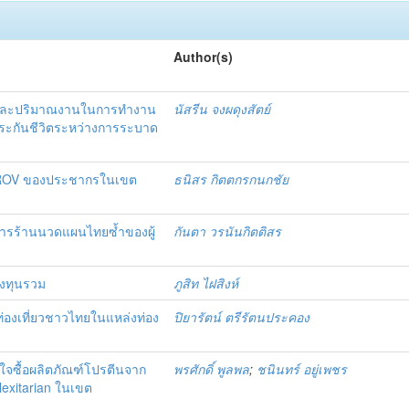
Author(s)
งานและปริมาณงานในการทำงาน
นัสรีน จงผดุงสัตย์
ประกันชีวิตระหว่างการระบาด
เกม ROV ของประชากรในเขต
ธนิสร กิตตกรกนกชัย
ิการร้านนวดแผนไทยซ้ำของผู้
กันตา วรนันกิตติสร
องทุนรวม
ภูสิท ไฝสิงห์
กท่องเที่ยวชาวไทยในแหล่งท่อง
ปิยารัตน์ ตรีรัตนประคอง
้งใจซื้อผลิตภัณฑ์โปรตีนจาก
พรศักดิ์ พูลพล
;
ชนินทร์ อยู่เพชร
Flexitarian ในเขต