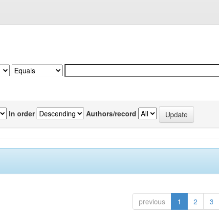
In order
Authors/record
previous
1
2
3