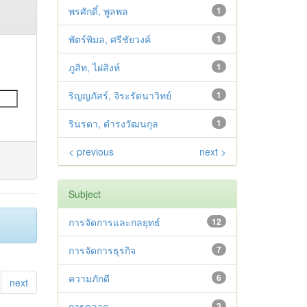
พรศักดิ์, พูลพล
1
พัตร์พิมล, ศรีชัยวงค์
1
ภูสิท, ไฝสิงห์
1
ริญญภัสร์, จิระรัตนาวิทย์
1
รินรดา, ดำรงวัฒนกุล
1
< previous
next >
Subject
การจัดการและกลยุทธ์
12
การจัดการธุรกิจ
7
ความภักดี
6
next
การตลาด
3