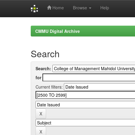
Home
Browse
Help
Skip
navigation
CMMU Digital Archive
Search
Search:
for
Current filters: