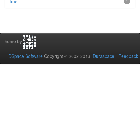
true
1
Theme by
DSpace Software
Copyright © 2002-2013
Duraspace
-
Feedback