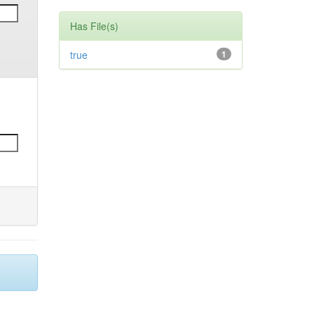
Has File(s)
true
1