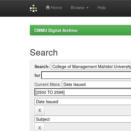
Home
Browse
Help
Skip
navigation
CMMU Digital Archive
Search
Search:
for
Current filters: