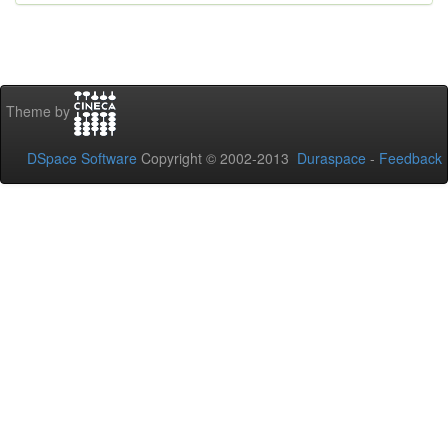
Theme by
DSpace Software
Copyright © 2002-2013
Duraspace
-
Feedback