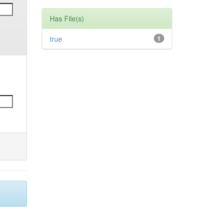
Has File(s)
true
1