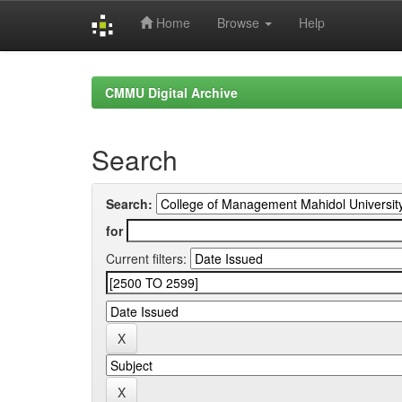
Home
Browse
Help
Skip
navigation
CMMU Digital Archive
Search
Search:
for
Current filters: