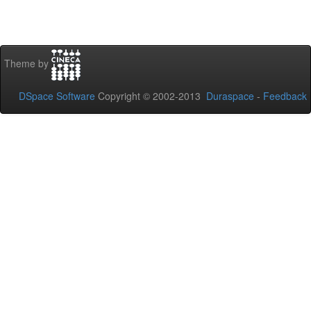
Theme by
DSpace Software
Copyright © 2002-2013
Duraspace
-
Feedback