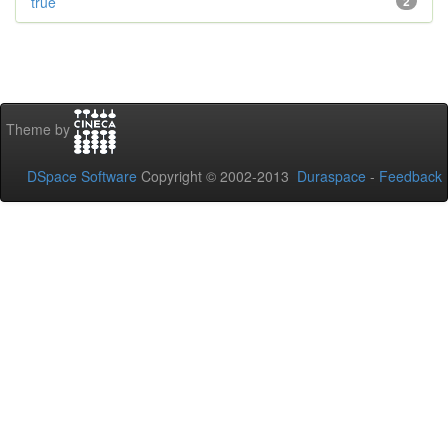
true
2
Theme by
DSpace Software
Copyright © 2002-2013
Duraspace
-
Feedback