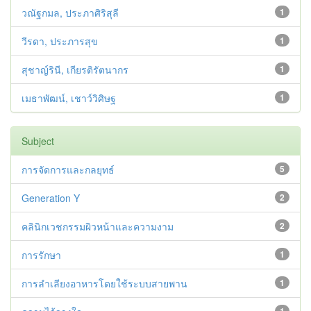
วณัฐกมล, ประภาศิริสุลี
1
วีรดา, ประภารสุข
1
สุชาญ์รินี, เกียรติรัตนากร
1
เมธาพัฒน์, เชาว์วิศิษฐ
1
Subject
การจัดการและกลยุทธ์
5
Generation Y
2
คลินิกเวชกรรมผิวหน้าและความงาม
2
การรักษา
1
การลำเลียงอาหารโดยใช้ระบบสายพาน
1