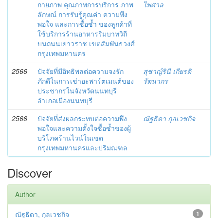
กายภาพ คุณภาพการบริการ ภาพ
ไพศาล
ลักษณ์ การรับรู้คุณค่า ความพึง
พอใจ และการซื้อซ้ำ ของลูกค้าที่
ใช้บริการร้านอาหารริมบาทวิถี
บนถนนเยาวราช เขตสัมพันธวงศ์
กรุงเทพมหานคร
2566
ปัจจัยที่มีอิทธิพลต่อความจงรัก
สุชาญ์รินี เกียรติ
ภักดีในการเช่าอะพาร์ตเมนต์ของ
รัตนากร
ประชากรในจังหวัดนนทบุรี
อำเภอเมืองนนทบุรี
2566
ปัจจัยที่ส่งผลกระทบต่อความพึง
ณัฐธิดา กุลเวชกิจ
พอใจและความตั้งใจซื้อซ้ำของผู้
บริโภคร้านไวน์ในเขต
กรุงเทพมหานครและปริมณฑล
Discover
Author
ณัฐธิดา, กุลเวชกิจ
1