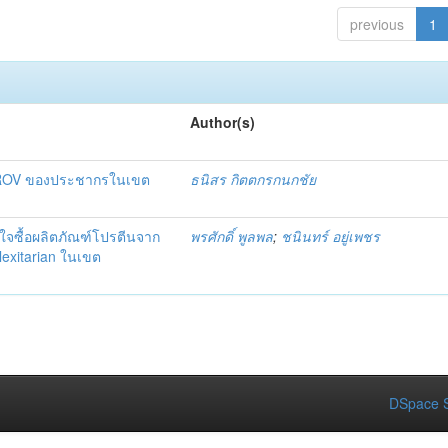
previous
1
Author(s)
เกม ROV ของประชากรในเขต
ธนิสร กิตตกรกนกชัย
้งใจซื้อผลิตภัณฑ์โปรตีนจาก
พรศักดิ์ พูลพล
;
ชนินทร์ อยู่เพชร
Flexitarian ในเขต
DSpace S