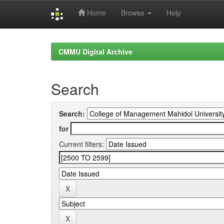
Home
Browse
Help
Skip
navigation
CMMU Digital Archive
Search
Search:
for
Current filters: