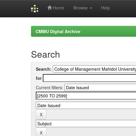
Home
Browse
Help
Skip
navigation
CMMU Digital Archive
Search
Search:
for
Current filters: