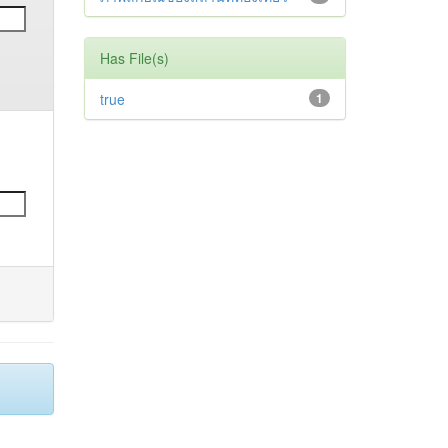
Has File(s)
true
1