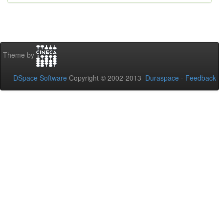
Theme by
DSpace Software
Copyright © 2002-2013
Duraspace
-
Feedback