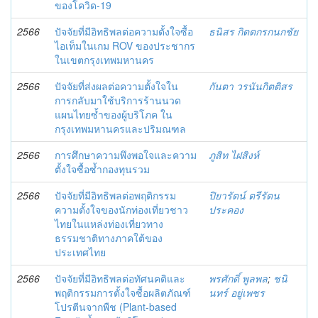
ของโควิด-19
2566
ปัจจัยที่มีอิทธิพลต่อความตั้งใจซื้อ
ธนิสร กิตตกรกนกชัย
ไอเท็มในเกม ROV ของประชากร
ในเขตกรุงเทพมหานคร
2566
ปัจจัยที่ส่งผลต่อความตั้งใจใน
กันตา วรนันกิตติสร
การกลับมาใช้บริการร้านนวด
แผนไทยซ้ำของผู้บริโภค ใน
กรุงเทพมหานครและปริมณฑล
2566
การศึกษาความพึงพอใจและความ
ภูสิท ไฝสิงห์
ตั้งใจซื้อซ้ำกองทุนรวม
2566
ปัจจัยที่มีอิทธิพลต่อพฤติกรรม
ปิยารัตน์ ตรีรัตน
ความตั้งใจของนักท่องเที่ยวชาว
ประคอง
ไทยในแหล่งท่องเที่ยวทาง
ธรรมชาติทางภาคใต้ของ
ประเทศไทย
2566
ปัจจัยที่มีอิทธิพลต่อทัศนคติและ
พรศักดิ์ พูลพล
;
ชนิ
พฤติกรรมการตั้งใจซื้อผลิตภัณฑ์
นทร์ อยู่เพชร
โปรตีนจากพืช (Plant-based