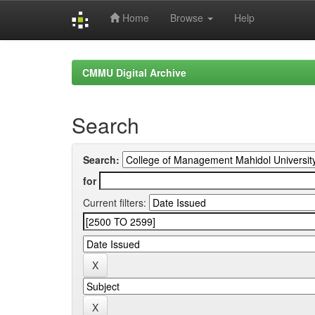
Home
Browse
Help
Skip
navigation
CMMU Digital Archive
Search
Search:
for
Current filters: