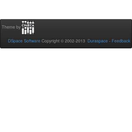
Theme by
DSpace Software
Copyright © 2002-2013
Duraspace
-
Feedback