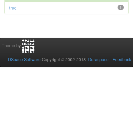
true
1
Theme by
DSpace Software
Copyright © 2002-2013
Duraspace
-
Feedback