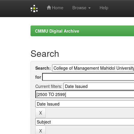
Home
Browse
Help
Skip
navigation
CMMU Digital Archive
Search
Search:
for
Current filters: