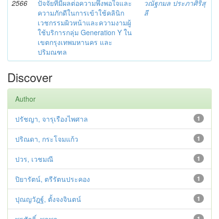
2566
ปัจจัยที่มีผลต่อความพึงพอใจและ
วณัฐกมล ประภาศิริสุ
ความภักดีในการเข้าใช้คลินิก
ลี
เวชกรรมผิวหน้าและความงามผู้
ใช้บริการกลุ่ม Generation Y ใน
เขตกรุงเทพมหานคร และ
ปริมณฑล
Discover
Author
ปรัชญา, จารุเรืองไพศาล
1
ปริณดา, กระโจมแก้ว
1
ปวร, เวชมณี
1
ปิยารัตน์, ตรีรัตนประคอง
1
ปุณญวัฎฐ์, ตั้งจงจินตน์
1
1