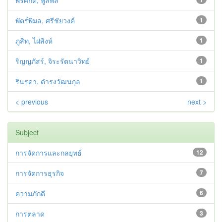
พรศักดิ์, พูลพล
พัตร์พิมล, ศรีชัยวงค์
1
ภูสิท, ไฝสิงห์
1
ริญญภัสร์, จิระรัตนาวิทย์
1
รินรดา, ดำรงวัฒนกุล
1
< previous
next >
Subject
การจัดการและกลยุทธ์
12
การจัดการธุรกิจ
7
ความภักดี
6
การตลาด
3