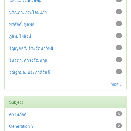
นัสรีน, จงผดุงสัตย์
ปริณดา, กระโจมแก้ว
1
พรศักดิ์, พูลพล
1
ภูสิท, ไฝสิงห์
1
ริญญภัสร์, จิระรัตนาวิทย์
1
รินรดา, ดำรงวัฒนกุล
1
วณัฐกมล, ประภาศิริสุลี
1
next >
Subject
ความภักดี
5
Generation Y
2