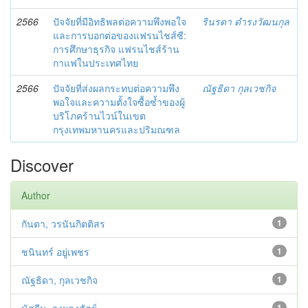
2566
ปัจจัยที่มีอิทธิพลต่อความพึงพอใจ
รินรดา ดำรงวัฒนกุล
และการบอกต่อของแฟรนไชส์ซี:
การศึกษาธุรกิจ แฟรนไชส์ร้าน
กาแฟในประเทศไทย
2566
ปัจจัยที่ส่งผลกระทบต่อความพึง
ณัฐธิดา กุลเวชกิจ
พอใจและความตั้งใจซื้อซ้ำของผู้
บริโภคร้านไวน์ในเขต
กรุงเทพมหานครและปริมณฑล
Discover
Author
กันตา, วรนันกิตติสร
1
ชนินทร์ อยู่เพชร
1
ณัฐธิดา, กุลเวชกิจ
1
1