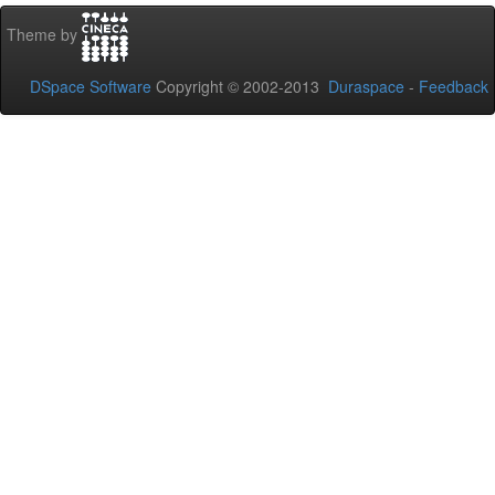
Theme by
DSpace Software
Copyright © 2002-2013
Duraspace
-
Feedback