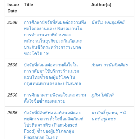
Issue
Title
Author(s)
Date
2566
การศึกษาปัจจัยที่ส่งผลต่อความพึง
นัสรีน จงผดุงสัตย์
พอใจต่องานและปริมาณงานใน
การทำงานจากที่บ้านของ
พนักงานในธุรกิจประกันภัยและ
ประกันชีวิตระหว่างการระบาด
ของโควิด-19
2566
ปัจจัยที่ส่งผลต่อความตั้งใจใน
กันตา วรนันกิตติสร
การกลับมาใช้บริการร้านนวด
แผนไทยซ้ำของผู้บริโภค ใน
กรุงเทพมหานครและปริมณฑล
2566
การศึกษาความพึงพอใจและความ
ภูสิท ไฝสิงห์
ตั้งใจซื้อซ้ำกองทุนรวม
2566
ปัจจัยที่มีอิทธิพลต่อทัศนคติและ
พรศักดิ์ พูลพล
;
ชนิ
พฤติกรรมการตั้งใจซื้อผลิตภัณฑ์
นทร์ อยู่เพชร
โปรตีนจากพืช (Plant-based
Food) ซ้ำของผู้บริโภคกลุ่ม
Flexitarian ในเขต