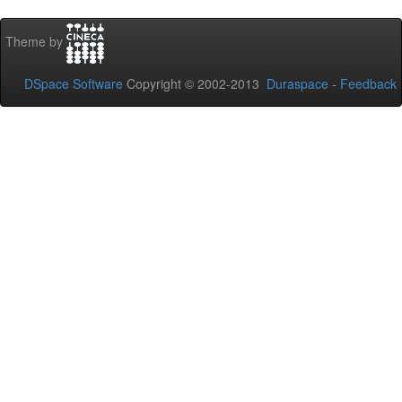
Theme by
DSpace Software
Copyright © 2002-2013
Duraspace
-
Feedback