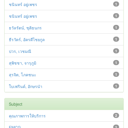
ชนินทร์ อยู่เพชร
1
ชนินทร์ อยู่เพชร
1
ธวัลรัตน์, ชุติธนกร
1
ธีรวัตร์, อัครดีไชยกูล
1
ปวร, เวชมณี
1
สุพิชชา, จารุภูมิ
1
สุรจิต, โภคชนะ
1
ใบเฟรินด์, อักษรนำ
1
Subject
คุณภาพการให้บริการ
2
FMCG
1