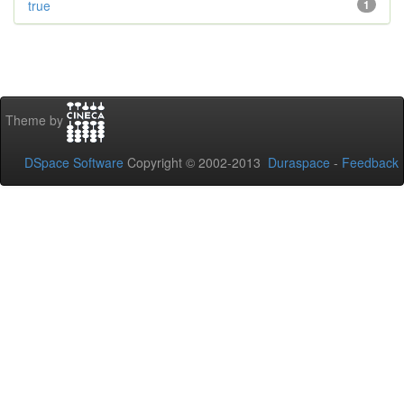
true
1
Theme by
DSpace Software
Copyright © 2002-2013
Duraspace
-
Feedback