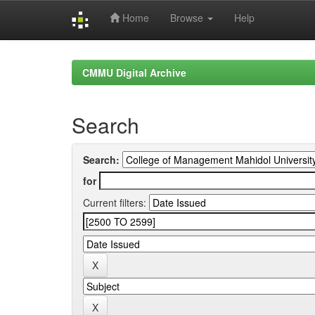
Home
Browse
Help
Skip
navigation
CMMU Digital Archive
Search
Search:
for
Current filters: