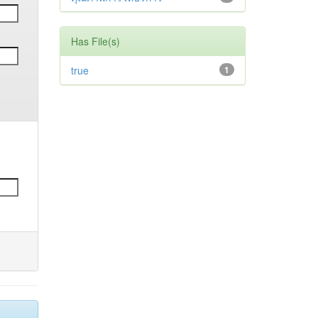
Has File(s)
true
1