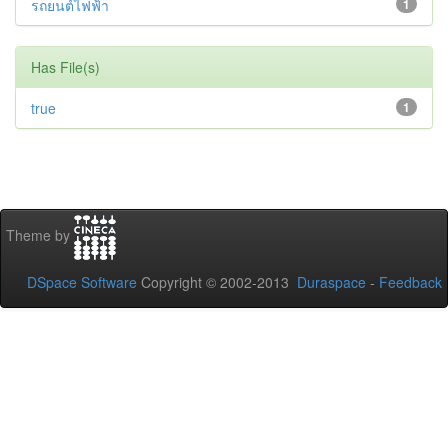
รถยนต์ไฟฟ้า
1
Has File(s)
true
1
Theme by
DSpace Software
Copyright © 2002-2013
Duraspace
-
Feedback