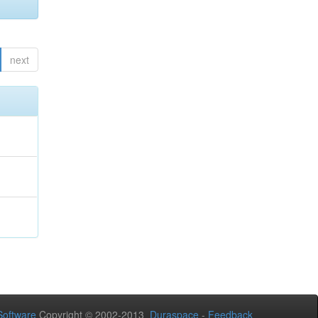
next
oftware
Copyright © 2002-2013
Duraspace
-
Feedback