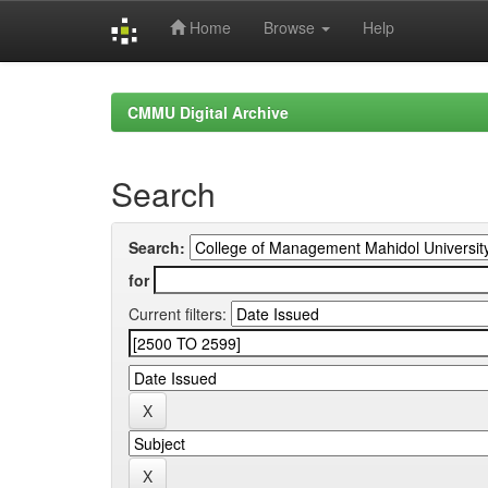
Home
Browse
Help
Skip
navigation
CMMU Digital Archive
Search
Search:
for
Current filters: