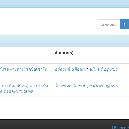
previous
1
Author(s)
ลินิกเฉพาะทางโรคข้อเข่าใน
ธวัลรัตน์ ชุติธนกร
;
ชนินทร์ อยู่เพชร
ำประกันอุบัติเหตุและประกัน
ใบเฟรินด์ อักษรนำ
;
ชนินทร์ อยู่เพชร
มหานครและปริมณฑล
DSpace S