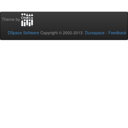
Theme by
DSpace Software
Copyright © 2002-2013
Duraspace
-
Feedback