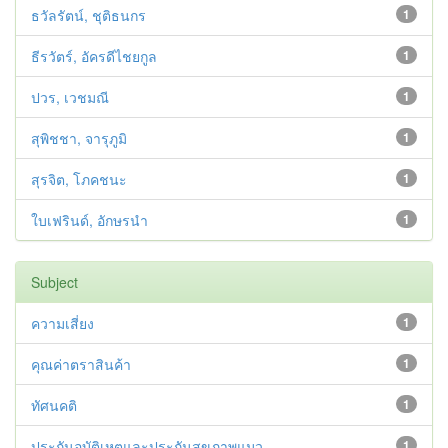
ธวัลรัตน์, ชุติธนกร
1
ธีรวัตร์, อัครดีไชยกูล
1
ปวร, เวชมณี
1
สุพิชชา, จารุภูมิ
1
สุรจิต, โภคชนะ
1
ใบเฟรินด์, อักษรนำ
1
Subject
ความเสี่ยง
1
คุณค่าตราสินค้า
1
ทัศนคติ
1
ประกันอุบัติเหตุและประกันสุขภาพแมว
1