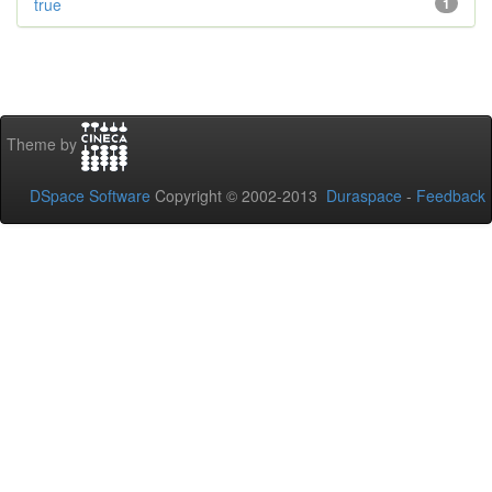
true
1
Theme by
DSpace Software
Copyright © 2002-2013
Duraspace
-
Feedback