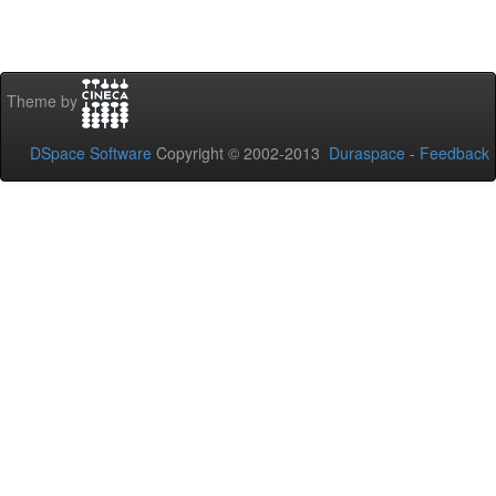
Theme by
DSpace Software
Copyright © 2002-2013
Duraspace
-
Feedback