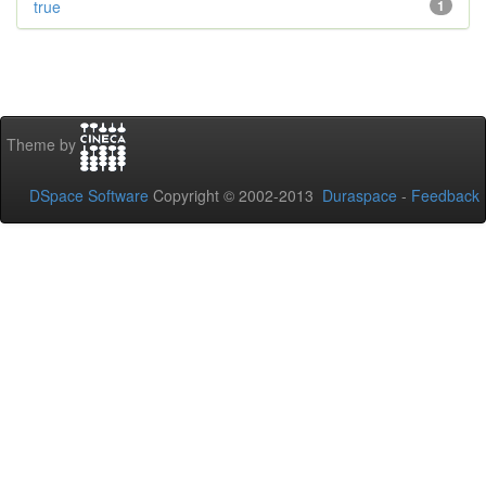
true
1
Theme by
DSpace Software
Copyright © 2002-2013
Duraspace
-
Feedback