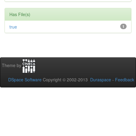
Has File(s)
true
1
Theme by
DSpace Software
Copyright © 2002-2013
Duraspace
-
Feedback