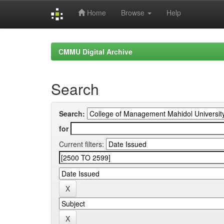
Home
Browse
Help
Skip
navigation
CMMU Digital Archive
Search
Search:
for
Current filters: