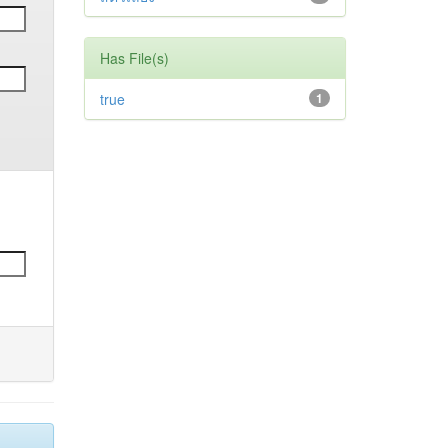
Has File(s)
true
1