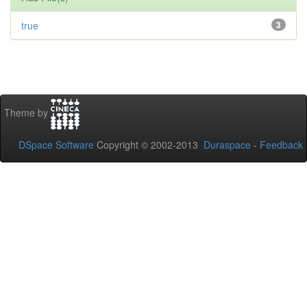
true
3
Theme by
DSpace Software
Copyright © 2002-2013
Duraspace
-
Feedback