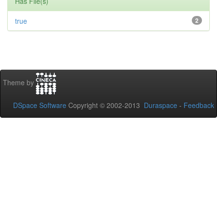
Has File(s)
true
2
Theme by
DSpace Software
Copyright © 2002-2013
Duraspace
-
Feedback