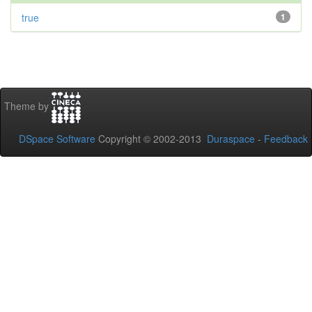
true
1
Theme by
DSpace Software
Copyright © 2002-2013
Duraspace
-
Feedback