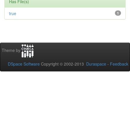
Has File(s)
true
1
Theme by
DSpace Software
Copyright © 2002-2013
Duraspace
-
Feedback