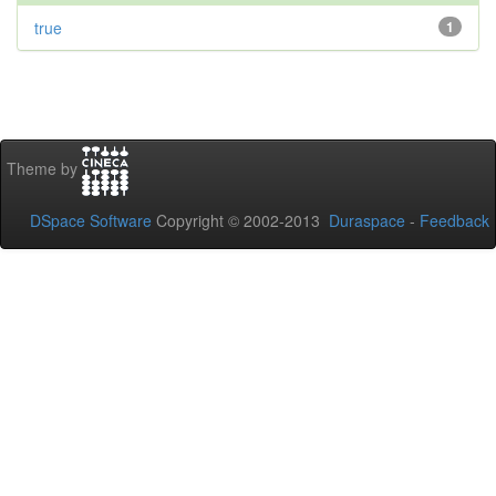
true
1
Theme by
DSpace Software
Copyright © 2002-2013
Duraspace
-
Feedback