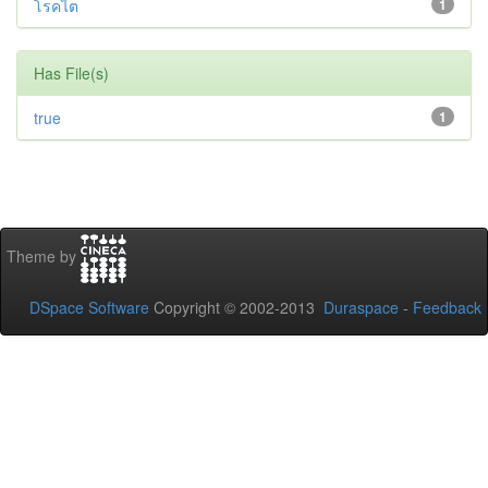
โรคไต
1
Has File(s)
true
1
Theme by
DSpace Software
Copyright © 2002-2013
Duraspace
-
Feedback