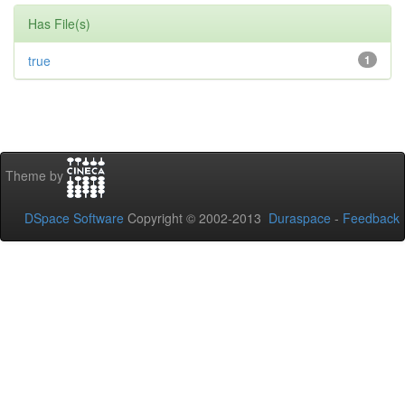
Has File(s)
true
1
Theme by
DSpace Software
Copyright © 2002-2013
Duraspace
-
Feedback