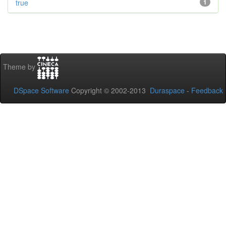
true
1
Theme by
DSpace Software
Copyright © 2002-2013
Duraspace
-
Feedback