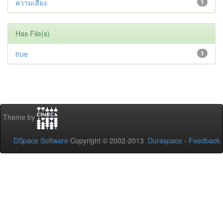
ความเสี่ยง
1
Has File(s)
true
1
Theme by
DSpace Software
Copyright © 2002-2013
Duraspace
-
Feedback