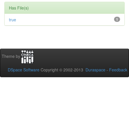
Has File(s)
true
1
Theme by
DSpace Software
Copyright © 2002-2013
Duraspace
-
Feedback