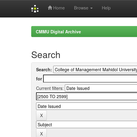
Home
Browse
Help
Skip
navigation
CMMU Digital Archive
Search
Search:
for
Current filters: