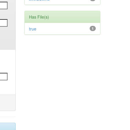
Has File(s)
true
1