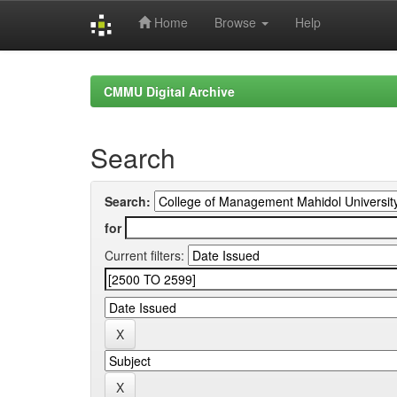
Home
Browse
Help
Skip
navigation
CMMU Digital Archive
Search
Search:
for
Current filters: